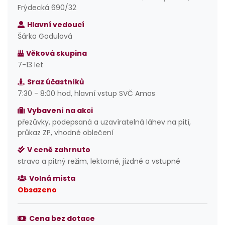
Frýdecká 690/32
Hlavní vedoucí
Šárka Godulová
Věková skupina
7-13 let
Sraz účastníků
7:30 - 8:00 hod, hlavní vstup SVČ Amos
Vybavení na akci
přezůvky, podepsaná a uzavíratelná láhev na pití,
průkaz ZP, vhodné oblečení
V ceně zahrnuto
strava a pitný režim, lektorné, jízdné a vstupné
Volná místa
Obsazeno
Cena bez dotace