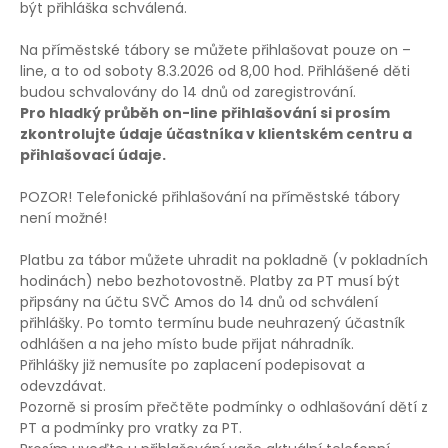
být přihláška schválená.
Na příměstské tábory se můžete přihlašovat pouze on –
line, a to od soboty 8.3.2026 od 8,00 hod. Přihlášené děti
budou schvalovány do 14 dnů od zaregistrování.
Pro hladký průběh on-line přihlašování si prosím
zkontrolujte údaje účastníka v klientském centru a
přihlašovací údaje.
POZOR! Telefonické přihlašování na příměstské tábory
není možné!
Platbu za tábor můžete uhradit na pokladně (v pokladních
hodinách) nebo bezhotovostně. Platby za PT musí být
připsány na účtu SVČ Amos do 14 dnů od schválení
přihlášky. Po tomto termínu bude neuhrazený účastník
odhlášen a na jeho místo bude přijat náhradník.
Přihlášky již nemusíte po zaplacení podepisovat a
odevzdávat.
Pozorně si prosím přečtěte podmínky o odhlašování dětí z
PT a podmínky pro vratky za PT.