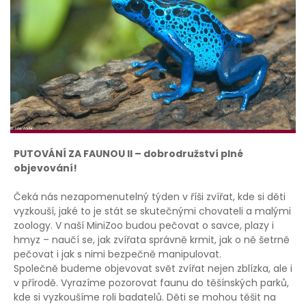
PUTOVÁNÍ ZA FAUNOU II – dobrodružství plné
objevování!
Čeká nás nezapomenutelný týden v říši zvířat, kde si děti
vyzkouší, jaké to je stát se skutečnými chovateli a malými
zoology. V naší MiniZoo budou pečovat o savce, plazy i
hmyz – naučí se, jak zvířata správně krmit, jak o ně šetrně
pečovat i jak s nimi bezpečně manipulovat.
Společně budeme objevovat svět zvířat nejen zblízka, ale i
v přírodě. Vyrazíme pozorovat faunu do těšínských parků,
kde si vyzkoušíme roli badatelů. Děti se mohou těšit na