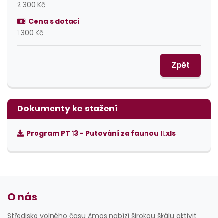
2 300 Kč
Cena s dotací
1 300 Kč
Zpět
Dokumenty ke stažení
Program PT 13 - Putování za faunou II.xls
O nás
Středisko volného času Amos nabízí širokou škálu aktivit